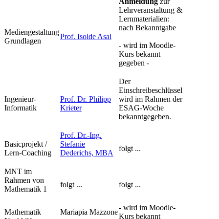
Anmeldung
zur
Lehrveranstaltung &
Lernmaterialien:
nach Bekanntgabe
​Mediengestaltung
Prof. Isolde Asal​
Grundlagen
- wird im Moodle-
Kurs bekannt
gegeben -
Der
Einschreibeschlüssel
​Ingenieur-
​Prof. Dr. Philipp
wird im Rahmen der
Informatik
Krieter
ESAG-Woche
bekanntgegeben.
Prof. Dr.-Ing.
​Basicprojekt /
Stefanie
folgt ...
Lern-Coaching
Dederichs, MBA​
​MNT im
Rahmen von
​​folgt ...
​folgt ...
Mathematik 1
​- wird im Moodle-
​Mathematik
​​​Mariapia Mazzone
Kurs bekannt