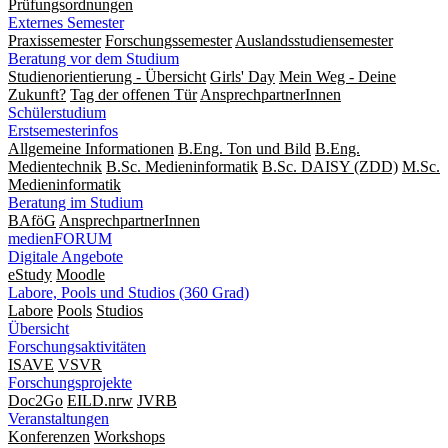
Prüfungsordnungen
Externes Semester
Praxissemester
Forschungssemester
Auslandsstudiensemester
Beratung vor dem Studium
Studienorientierung - Übersicht
Girls' Day
Mein Weg - Deine
Zukunft?
Tag der offenen Tür
AnsprechpartnerInnen
Schülerstudium
Erstsemesterinfos
Allgemeine Informationen
B.Eng. Ton und Bild
B.Eng.
Medientechnik
B.Sc. Medieninformatik
B.Sc. DAISY (ZDD)
M.Sc.
Medieninformatik
Beratung im Studium
BAföG
AnsprechpartnerInnen
medienFORUM
Digitale Angebote
eStudy
Moodle
Labore, Pools und Studios (360 Grad)
Labore
Pools
Studios
Übersicht
Forschungsaktivitäten
ISAVE
VSVR
Forschungsprojekte
Doc2Go
EILD.nrw
JVRB
Veranstaltungen
Konferenzen
Workshops