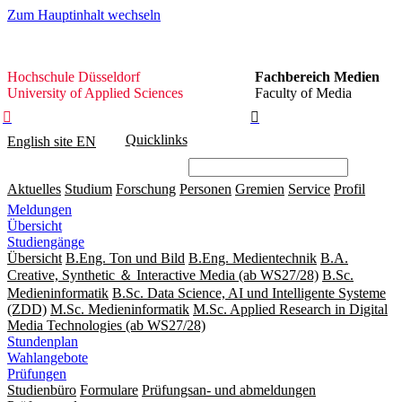
Zum Hauptinhalt wechseln
Hochschule
Hochschule Düsseldorf
Fachbereich Medien
Düsseldorf
University of Applied Sciences
Faculty of Media


Quicklinks
English site
EN
Aktuelles
Studium
Forschung
Personen
Gremien
Service
Profil
Meldungen
Übersicht
Studiengänge
Übersicht
B.Eng. Ton und Bild
B.Eng. Medientechnik
B.A.
Creative, Synthetic ＆ Interactive Media (ab WS27/28)
B.Sc.
Medieninformatik
B.Sc. Data Science, AI und Intelligente Systeme
(ZDD)
M.Sc. Medieninformatik
M.Sc. Applied Research in Digital
Media Technologies (ab WS27/28)
Stundenplan
Wahlangebote
Prüfungen
Studienbüro
Formulare
Prüfungsan- und abmeldungen