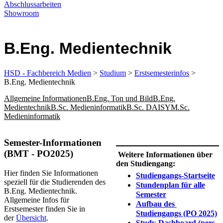
Abschlussarbeiten
Showroom
B.Eng. Medientechnik
HSD - Fachbereich Medien
>
Studium
>
Erstsemesterinfos
>
B.Eng. Medientechnik
Allgemeine Informationen
B.Eng. Ton und Bild
B.Eng.
Medientechnik
B.Sc. Medieninformatik
B.Sc. DAISY
M.Sc.
Medieninformatik
​​​​​​​​​​​​​​​​​​​​​​​​​​​​​​​​​​​​​​​​​​​​Semester-Informationen
(BMT - PO2025)
​​Weitere Informationen über
den Studiengang:
Hier finden Sie Informationen
Studiengangs-Startseite​
speziell für die Studierenden des
Stundenplan für alle
B.Eng. Medientechnik.
Semester​
Allgemeine Infos für
Aufbau d​es ​
Erstsemester finden Sie in
Studiengangs​ (PO 2025)​
der
Übersicht​​
.
Study-Dashboard (pers.