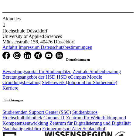
Aktuelles

Hochschule Düsseldorf
University of Applied Sciences
Münsterstraße 156, 40476 Düsseldorf
Anfahrt
Impressum
Datenschutzbestimmungen
Dienstleistungen
Bewerbungsportal für Studienplätze
Zentrale Studienberatung
Beratungsangebot der HSD
HSD eCampus
Moodle
Gründungsberatung
Stellenwerk (Jobportal für Studierende)
Karriere
Einrichtungen
Studierenden Support Center (SSC)
Studienbüros
Hochschulbibliothek
Campus IT
Zentrum für Weiterbildung und
Kompetenzentwicklung
Zentrum für Digitalisierung und Digitalität
Nachhaltigkeitsbüro
Erinnerungsort Alter Schlachthof