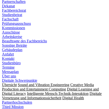
Partnerschaften
Dekanat
Fachbereichsrat
Studienbeirat
Fachschaft
Prüfungsausschuss
Kommissionen
Ausschüsse
Arbeitskreise
Beauftragte des Fachbereichs
Sonstige Beiräte
Gebäudeplan
Anfahrt
Kontakt
Studienbüro
Termine
Mensaplan
Über uns
Digitale Schwerpunkte
Übersicht
Sound and Vibration Engineering
Creative Media
Production and Entertainment Computing
Digital Learning and
Digital Literacy
Intelligente Mensch-Technik-Interaktion
Digitale
Vernetzung und Informationssicherheit
Digital Health
Partnerhochschulen
Third Mission