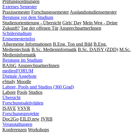
Prüfungsordnungen
Externes Semester
Praxissemester
Forschungssemester
Auslandsstudiensemester
Beratung vor dem Studium
Studienorientierung - Übersicht
Girls' Day
Mein Weg - Deine
Zukunft?
Tag der offenen Tür
AnsprechpartnerInnen
Schülerstudium
Erstsemesterinfos
Allgemeine Informationen
B.Eng. Ton und Bild
B.Eng.
Medientechnik
B.Sc. Medieninformatik
B.Sc. DAISY (ZDD)
M.Sc.
Medieninformatik
Beratung im Studium
BAföG
AnsprechpartnerInnen
medienFORUM
Digitale Angebote
eStudy
Moodle
Labore, Pools und Studios (360 Grad)
Labore
Pools
Studios
Übersicht
Forschungsaktivitäten
ISAVE
VSVR
Forschungsprojekte
Doc2Go
EILD.nrw
JVRB
Veranstaltungen
Konferenzen
Workshops