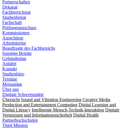
Partnerschaften
Dekanat
Fachbereichsrat
Studienbeirat
Fachschaft
Prüfungsausschuss
Kommissionen
Ausschüsse
Arbeitskreise
Beauftragte des Fachbereichs
Sonstige Beiräte
Gebäudeplan
Anfahrt
Kontakt
Studienbüro
Termine
Mensaplan
Über uns
Digitale Schwerpunkte
Übersicht
Sound and Vibration Engineering
Creative Media
Production and Entertainment Computing
Digital Learning and
Digital Literacy
Intelligente Mensch-Technik-Interaktion
Digitale
Vernetzung und Informationssicherheit
Digital Health
Partnerhochschulen
Third Mission