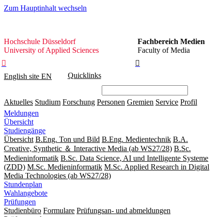
Zum Hauptinhalt wechseln
Hochschule
Hochschule Düsseldorf
Fachbereich Medien
Düsseldorf
University of Applied Sciences
Faculty of Media


Quicklinks
English site
EN
Aktuelles
Studium
Forschung
Personen
Gremien
Service
Profil
Meldungen
Übersicht
Studiengänge
Übersicht
B.Eng. Ton und Bild
B.Eng. Medientechnik
B.A.
Creative, Synthetic ＆ Interactive Media (ab WS27/28)
B.Sc.
Medieninformatik
B.Sc. Data Science, AI und Intelligente Systeme
(ZDD)
M.Sc. Medieninformatik
M.Sc. Applied Research in Digital
Media Technologies (ab WS27/28)
Stundenplan
Wahlangebote
Prüfungen
Studienbüro
Formulare
Prüfungsan- und abmeldungen