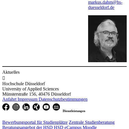
markus.dahm@hs-
duesseldorf.de
Aktuelles

Hochschule Düsseldorf
University of Applied Sciences
Münsterstraße 156, 40476 Düsseldorf
Anfahrt
Impressum
Datenschutzbestimmungen
Dienstleistungen
Bewerbungsportal für Studienplätze
Zentrale Studienberatung
Beratungsangebot der HSD
HSD eCampus
Moodle