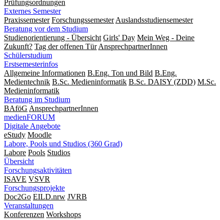
Prüfungsordnungen
Externes Semester
Praxissemester
Forschungssemester
Auslandsstudiensemester
Beratung vor dem Studium
Studienorientierung - Übersicht
Girls' Day
Mein Weg - Deine
Zukunft?
Tag der offenen Tür
AnsprechpartnerInnen
Schülerstudium
Erstsemesterinfos
Allgemeine Informationen
B.Eng. Ton und Bild
B.Eng.
Medientechnik
B.Sc. Medieninformatik
B.Sc. DAISY (ZDD)
M.Sc.
Medieninformatik
Beratung im Studium
BAföG
AnsprechpartnerInnen
medienFORUM
Digitale Angebote
eStudy
Moodle
Labore, Pools und Studios (360 Grad)
Labore
Pools
Studios
Übersicht
Forschungsaktivitäten
ISAVE
VSVR
Forschungsprojekte
Doc2Go
EILD.nrw
JVRB
Veranstaltungen
Konferenzen
Workshops