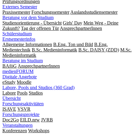
Prüfungsordnungen
Externes Semester
Praxissemester
Forschungssemester
Auslandsstudiensemester
Beratung vor dem Studium
Studienorientierung - Übersicht
Girls' Day
Mein Weg - Deine
Zukunft?
Tag der offenen Tür
AnsprechpartnerInnen
Schülerstudium
Erstsemesterinfos
Allgemeine Informationen
B.Eng. Ton und Bild
B.Eng.
Medientechnik
B.Sc. Medieninformatik
B.Sc. DAISY (ZDD)
M.Sc.
Medieninformatik
Beratung im Studium
BAföG
AnsprechpartnerInnen
medienFORUM
Digitale Angebote
eStudy
Moodle
Labore, Pools und Studios (360 Grad)
Labore
Pools
Studios
Übersicht
Forschungsaktivitäten
ISAVE
VSVR
Forschungsprojekte
Doc2Go
EILD.nrw
JVRB
Veranstaltungen
Konferenzen
Workshops