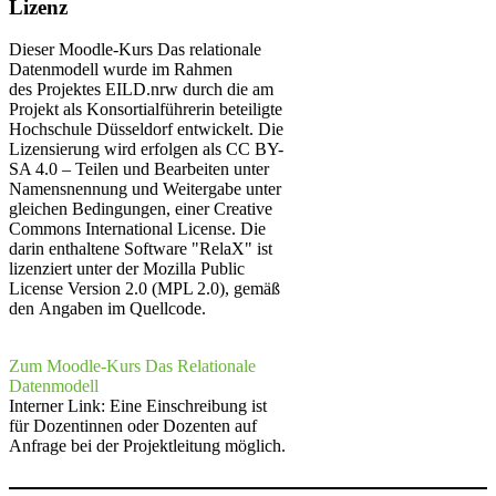
Lizenz​
Dieser Moodle-Kurs Das relationale
Datenmodell wurde im Rahmen
des Projektes EILD.nrw durch die am
Projekt als Konsortialführerin b​eteiligte
Hochschule Düsseldorf entwickelt. Die
Lizensierung wird erfolgen als CC BY-
SA 4.0 – Teilen und Bearbeiten unter
Namensnennung und Weitergabe unter
gleichen Bedingungen, einer Creative
Commons International License. Die
darin enthaltene Software "RelaX" ist
lizenziert unter der Mozilla Public
License Version 2.0 (MPL 2.0), gemäß
den Angaben im Quellcode.​
Zum Moodle-Kurs ​Das Relatio​nale
Datenmodell
​​​​​
Interner Link: Eine Einschreibung ist
für Dozentinnen oder Dozenten auf
Anfrage bei der Projektleitung möglich.
​ ​​