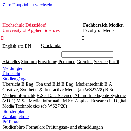
Zum Hauptinhalt wechseln
Hochschule
Hochschule Düsseldorf
Fachbereich Medien
Düsseldorf
University of Applied Sciences
Faculty of Media


Quicklinks
English site
EN
Aktuelles
Studium
Forschung
Personen
Gremien
Service
Profil
Meldungen
Übersicht
Studiengänge
Übersicht
B.Eng. Ton und Bild
B.Eng. Medientechnik
B.A.
Creative, Synthetic ＆ Interactive Media (ab WS27/28)
B.Sc.
Medieninformatik
B.Sc. Data Science, AI und Intelligente Systeme
(ZDD)
M.Sc. Medieninformatik
M.Sc. Applied Research in Digital
Media Technologies (ab WS27/28)
Stundenplan
Wahlangebote
Prüfungen
Studienbüro
Formulare
Prüfungsan- und abmeldungen