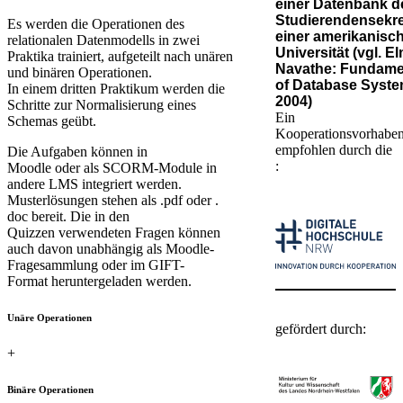
einer Datenbank d
Studierendensekre
E​s werden die Operationen des
einer amerikanisc
relationalen Datenmodells in zwei
Universität (vgl. El
Praktika trainiert, aufgeteilt nach unären
Navathe: Fundame
und binären Operationen.
of Database Syste
In einem dritten Praktikum werden die
2004)
Schritte zur Normalisierung eines
Ein
Schemas geübt.​
Kooperationsvorhabe
empfohlen durch die​​
Die Aufgaben können in
:
Moodle oder als SCORM-Module in
andere LMS integriert werden.
Musterlösungen stehen als .pdf oder .​​​​
doc bereit. Die in den
Quizzen verwendeten Fragen können
auch davon unabhängig als Moodle-
Fragesammlung oder im GIFT-
Format heruntergeladen werden.
Unäre Operationen
gefördert durch:​
+
Binäre Operationen