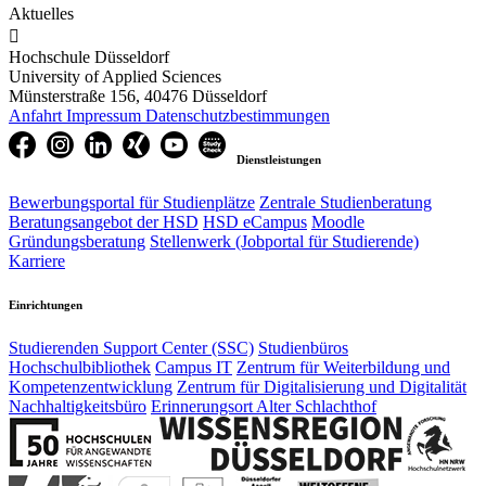
Aktuelles

Hochschule Düsseldorf
University of Applied Sciences
Münsterstraße 156, 40476 Düsseldorf
Anfahrt
Impressum
Datenschutzbestimmungen
Dienstleistungen
Bewerbungsportal für Studienplätze
Zentrale Studienberatung
Beratungsangebot der HSD
HSD eCampus
Moodle
Gründungsberatung
Stellenwerk (Jobportal für Studierende)
Karriere
Einrichtungen
Studierenden Support Center (SSC)
Studienbüros
Hochschulbibliothek
Campus IT
Zentrum für Weiterbildung und
Kompetenzentwicklung
Zentrum für Digitalisierung und Digitalität
Nachhaltigkeitsbüro
Erinnerungsort Alter Schlachthof