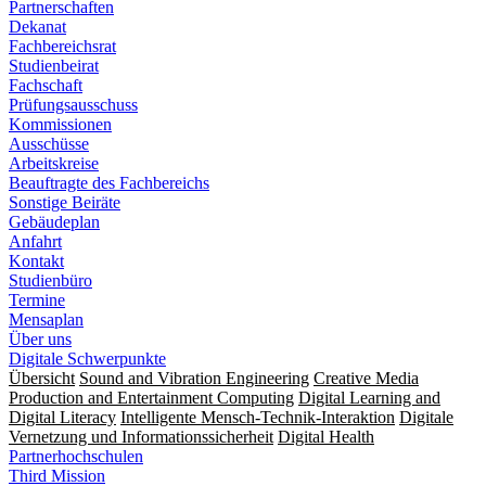
Partnerschaften
Dekanat
Fachbereichsrat
Studienbeirat
Fachschaft
Prüfungsausschuss
Kommissionen
Ausschüsse
Arbeitskreise
Beauftragte des Fachbereichs
Sonstige Beiräte
Gebäudeplan
Anfahrt
Kontakt
Studienbüro
Termine
Mensaplan
Über uns
Digitale Schwerpunkte
Übersicht
Sound and Vibration Engineering
Creative Media
Production and Entertainment Computing
Digital Learning and
Digital Literacy
Intelligente Mensch-Technik-Interaktion
Digitale
Vernetzung und Informationssicherheit
Digital Health
Partnerhochschulen
Third Mission