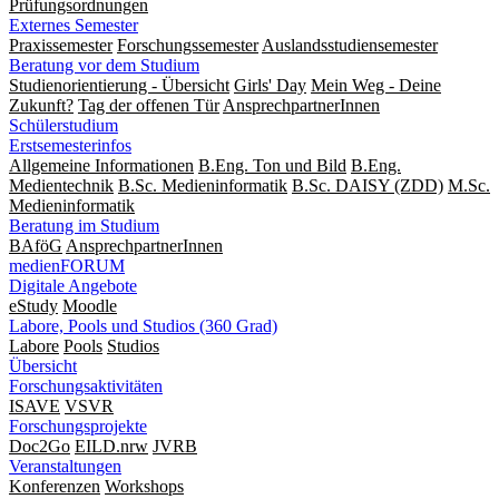
Prüfungsordnungen
Externes Semester
Praxissemester
Forschungssemester
Auslandsstudiensemester
Beratung vor dem Studium
Studienorientierung - Übersicht
Girls' Day
Mein Weg - Deine
Zukunft?
Tag der offenen Tür
AnsprechpartnerInnen
Schülerstudium
Erstsemesterinfos
Allgemeine Informationen
B.Eng. Ton und Bild
B.Eng.
Medientechnik
B.Sc. Medieninformatik
B.Sc. DAISY (ZDD)
M.Sc.
Medieninformatik
Beratung im Studium
BAföG
AnsprechpartnerInnen
medienFORUM
Digitale Angebote
eStudy
Moodle
Labore, Pools und Studios (360 Grad)
Labore
Pools
Studios
Übersicht
Forschungsaktivitäten
ISAVE
VSVR
Forschungsprojekte
Doc2Go
EILD.nrw
JVRB
Veranstaltungen
Konferenzen
Workshops