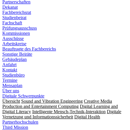
Partnerschaften
Dekanat
Fachbereichsrat
Studienbeirat
Fachschaft
Prüfungsausschuss
Kommissionen
Ausschüsse
Arbeitskreise
Beauftragte des Fachbereichs
Sonstige Beiräte
Gebäudeplan
Anfahrt
Kontakt
Studienbüro
Termine
Mensaplan
Über uns
Digitale Schwerpunkte
Übersicht
Sound and Vibration Engineering
Creative Media
Production and Entertainment Computing
Digital Learning and
Digital Literacy
Intelligente Mensch-Technik-Interaktion
Digitale
Vernetzung und Informationssicherheit
Digital Health
Partnerhochschulen
Third Mission