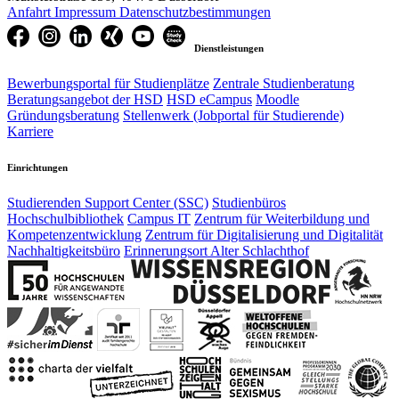
Anfahrt
Impressum
Datenschutzbestimmungen
Dienstleistungen
Bewerbungsportal für Studienplätze
Zentrale Studienberatung
Beratungsangebot der HSD
HSD eCampus
Moodle
Gründungsberatung
Stellenwerk (Jobportal für Studierende)
Karriere
Einrichtungen
Studierenden Support Center (SSC)
Studienbüros
Hochschulbibliothek
Campus IT
Zentrum für Weiterbildung und
Kompetenzentwicklung
Zentrum für Digitalisierung und Digitalität
Nachhaltigkeitsbüro
Erinnerungsort Alter Schlachthof