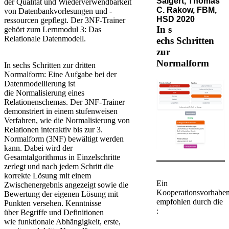
Salgert, Thomas
der Qualität und Wiederverwendbarkeit
C. Rakow, FBM,
von Datenbankvorlesungen und -
HSD 2020
ressourcen gepflegt. Der 3NF-Trainer
In s​
gehört zum Lernmodul 3: Das
Relationale Datenmodell.
echs Schritten
zur
Normalform
In sechs Schritten zur dritten
Normalform: Eine Aufgabe bei der
Datenmodellierung ist
die Normalisierung eines
Relationenschemas. Der 3NF-Trainer
demonstriert in einem stufenweisen
Verfahren, wie die Normalisierung von
Relationen interaktiv bis zur 3.
Normalform (3NF) bewältigt werden
kann. Dabei wird der
Gesamtalgorithmus in Einzelschritte
zerlegt und nach jedem Schritt die
korrekte Lösung mit einem
Ein
Zwischenergebnis angezeigt sowie die
Kooperationsvorhabe
Bewertung der eigenen Lösung mit
empfohlen durch die​​
Punkten versehen. Kenntnisse
:​
über Begriffe und Definitionen
wie funktionale Abhängigkeit, erste,