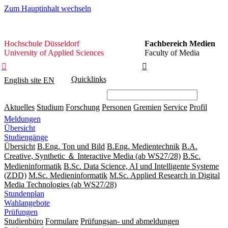
Zum Hauptinhalt wechseln
Hochschule
Hochschule Düsseldorf
Fachbereich Medien
Düsseldorf
University of Applied Sciences
Faculty of Media


Quicklinks
English site
EN
Aktuelles
Studium
Forschung
Personen
Gremien
Service
Profil
Meldungen
Übersicht
Studiengänge
Übersicht
B.Eng. Ton und Bild
B.Eng. Medientechnik
B.A.
Creative, Synthetic ＆ Interactive Media (ab WS27/28)
B.Sc.
Medieninformatik
B.Sc. Data Science, AI und Intelligente Systeme
(ZDD)
M.Sc. Medieninformatik
M.Sc. Applied Research in Digital
Media Technologies (ab WS27/28)
Stundenplan
Wahlangebote
Prüfungen
Studienbüro
Formulare
Prüfungsan- und abmeldungen