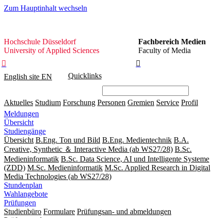
Zum Hauptinhalt wechseln
Hochschule
Hochschule Düsseldorf
Fachbereich Medien
Düsseldorf
University of Applied Sciences
Faculty of Media


Quicklinks
English site
EN
Aktuelles
Studium
Forschung
Personen
Gremien
Service
Profil
Meldungen
Übersicht
Studiengänge
Übersicht
B.Eng. Ton und Bild
B.Eng. Medientechnik
B.A.
Creative, Synthetic ＆ Interactive Media (ab WS27/28)
B.Sc.
Medieninformatik
B.Sc. Data Science, AI und Intelligente Systeme
(ZDD)
M.Sc. Medieninformatik
M.Sc. Applied Research in Digital
Media Technologies (ab WS27/28)
Stundenplan
Wahlangebote
Prüfungen
Studienbüro
Formulare
Prüfungsan- und abmeldungen