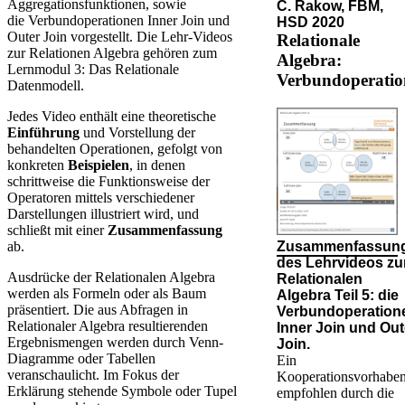
Aggregationsfunktionen, sowie
C. Rakow, FBM,
die Verbundoperationen Inner Join und
HSD 2020
Outer Join vorgestellt. Die Lehr-Videos
Relationale
zur Relationen Algebra gehören zum
Algebra:
Lernmodul 3: Das Relationale
Verbundoperatio
Datenmodell.​​
Jedes Video enthält eine theoretische
Einführung
und Vorstellung der
behandelten Operationen, gefolgt von
konkreten
Beispielen
, in denen
schrittweise die Funktionsweise der
Operatoren mittels verschiedener
Darstellungen illustriert wird, und
schließt mit einer
Zusammenfassung
ab.​
Zusammenfassun
des Lehrvideos zu
Ausdrücke der Relationalen Algebra
Relationalen
werden als Formeln oder als Baum
Algebra Teil 5: die
präsentiert. Die aus Abfragen in
Verbundoperation
Relationaler Algebra resultierenden
Inner Join und Out
Ergebnismengen werden durch Venn-
Join.
Diagramme oder Tabellen
Ein
veranschaulicht. Im Fokus der
Kooperationsvorhabe
Erklärung stehende Symbole oder Tupel
empfohlen durch die​​