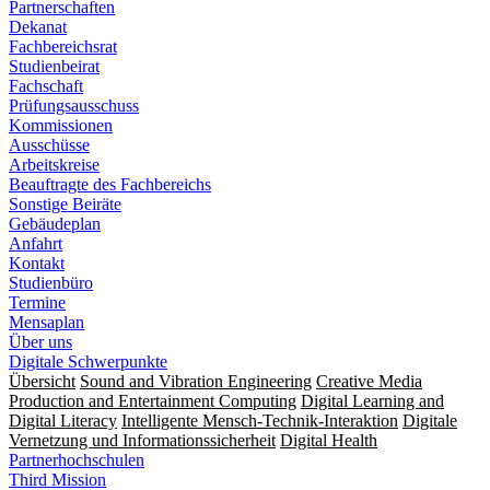
Partnerschaften
Dekanat
Fachbereichsrat
Studienbeirat
Fachschaft
Prüfungsausschuss
Kommissionen
Ausschüsse
Arbeitskreise
Beauftragte des Fachbereichs
Sonstige Beiräte
Gebäudeplan
Anfahrt
Kontakt
Studienbüro
Termine
Mensaplan
Über uns
Digitale Schwerpunkte
Übersicht
Sound and Vibration Engineering
Creative Media
Production and Entertainment Computing
Digital Learning and
Digital Literacy
Intelligente Mensch-Technik-Interaktion
Digitale
Vernetzung und Informationssicherheit
Digital Health
Partnerhochschulen
Third Mission