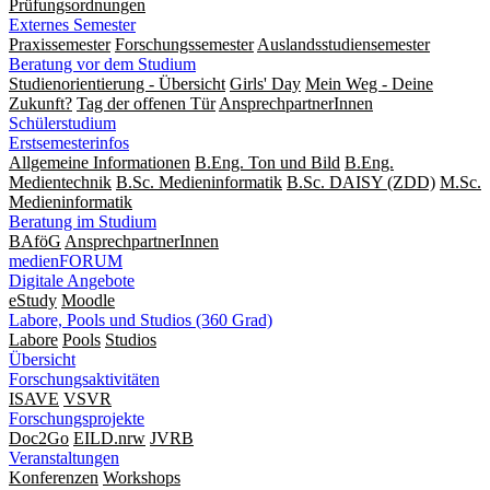
Prüfungsordnungen
Externes Semester
Praxissemester
Forschungssemester
Auslandsstudiensemester
Beratung vor dem Studium
Studienorientierung - Übersicht
Girls' Day
Mein Weg - Deine
Zukunft?
Tag der offenen Tür
AnsprechpartnerInnen
Schülerstudium
Erstsemesterinfos
Allgemeine Informationen
B.Eng. Ton und Bild
B.Eng.
Medientechnik
B.Sc. Medieninformatik
B.Sc. DAISY (ZDD)
M.Sc.
Medieninformatik
Beratung im Studium
BAföG
AnsprechpartnerInnen
medienFORUM
Digitale Angebote
eStudy
Moodle
Labore, Pools und Studios (360 Grad)
Labore
Pools
Studios
Übersicht
Forschungsaktivitäten
ISAVE
VSVR
Forschungsprojekte
Doc2Go
EILD.nrw
JVRB
Veranstaltungen
Konferenzen
Workshops