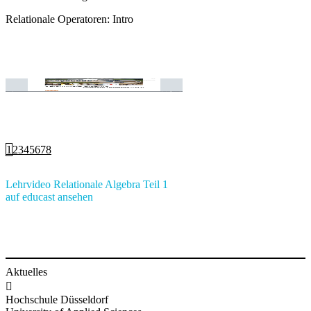
Relationale Operatoren: Inhalt
1
2
3
4
5
6
7
8
Lehrvideo Relationale Algebra Teil 1​
auf educast ansehen
Aktuelles

Hochschule Düsseldorf