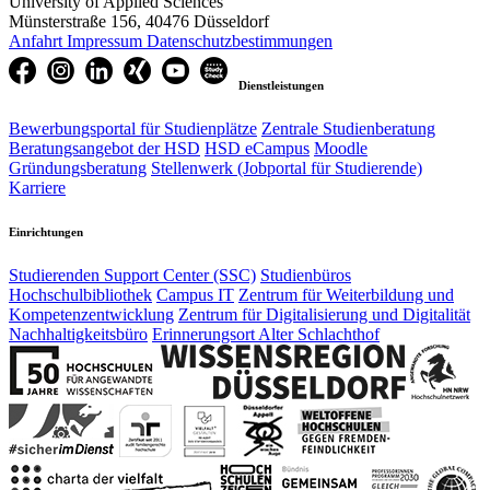
University of Applied Sciences
Münsterstraße 156, 40476 Düsseldorf
Anfahrt
Impressum
Datenschutzbestimmungen
Dienstleistungen
Bewerbungsportal für Studienplätze
Zentrale Studienberatung
Beratungsangebot der HSD
HSD eCampus
Moodle
Gründungsberatung
Stellenwerk (Jobportal für Studierende)
Karriere
Einrichtungen
Studierenden Support Center (SSC)
Studienbüros
Hochschulbibliothek
Campus IT
Zentrum für Weiterbildung und
Kompetenzentwicklung
Zentrum für Digitalisierung und Digitalität
Nachhaltigkeitsbüro
Erinnerungsort Alter Schlachthof