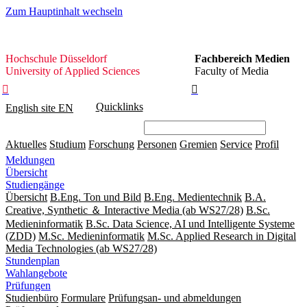
Zum Hauptinhalt wechseln
Hochschule
Hochschule Düsseldorf
Fachbereich Medien
Düsseldorf
University of Applied Sciences
Faculty of Media


Quicklinks
English site
EN
Aktuelles
Studium
Forschung
Personen
Gremien
Service
Profil
Meldungen
Übersicht
Studiengänge
Übersicht
B.Eng. Ton und Bild
B.Eng. Medientechnik
B.A.
Creative, Synthetic ＆ Interactive Media (ab WS27/28)
B.Sc.
Medieninformatik
B.Sc. Data Science, AI und Intelligente Systeme
(ZDD)
M.Sc. Medieninformatik
M.Sc. Applied Research in Digital
Media Technologies (ab WS27/28)
Stundenplan
Wahlangebote
Prüfungen
Studienbüro
Formulare
Prüfungsan- und abmeldungen