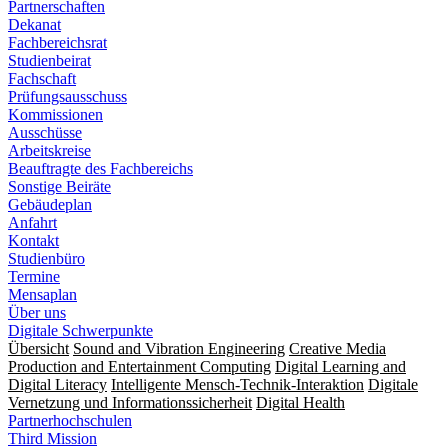
Partnerschaften
Dekanat
Fachbereichsrat
Studienbeirat
Fachschaft
Prüfungsausschuss
Kommissionen
Ausschüsse
Arbeitskreise
Beauftragte des Fachbereichs
Sonstige Beiräte
Gebäudeplan
Anfahrt
Kontakt
Studienbüro
Termine
Mensaplan
Über uns
Digitale Schwerpunkte
Übersicht
Sound and Vibration Engineering
Creative Media
Production and Entertainment Computing
Digital Learning and
Digital Literacy
Intelligente Mensch-Technik-Interaktion
Digitale
Vernetzung und Informationssicherheit
Digital Health
Partnerhochschulen
Third Mission