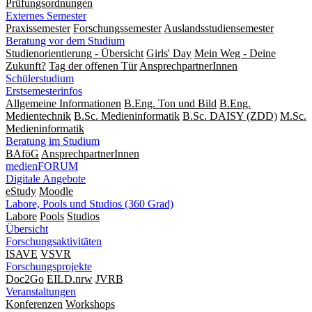
Prüfungsordnungen
Externes Semester
Praxissemester
Forschungssemester
Auslandsstudiensemester
Beratung vor dem Studium
Studienorientierung - Übersicht
Girls' Day
Mein Weg - Deine
Zukunft?
Tag der offenen Tür
AnsprechpartnerInnen
Schülerstudium
Erstsemesterinfos
Allgemeine Informationen
B.Eng. Ton und Bild
B.Eng.
Medientechnik
B.Sc. Medieninformatik
B.Sc. DAISY (ZDD)
M.Sc.
Medieninformatik
Beratung im Studium
BAföG
AnsprechpartnerInnen
medienFORUM
Digitale Angebote
eStudy
Moodle
Labore, Pools und Studios (360 Grad)
Labore
Pools
Studios
Übersicht
Forschungsaktivitäten
ISAVE
VSVR
Forschungsprojekte
Doc2Go
EILD.nrw
JVRB
Veranstaltungen
Konferenzen
Workshops